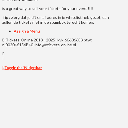
is a great way to sell your tickets for your event !!!!
Tip : Zorg dat je dit email adres in je whitelist heb gezet, dan
zullen de tickets niet in de spambox terecht komen.
Assign a Menu
E-Tickets-Online 2018 - 2025 -kvk:66606683 btw:
nl002046154B40-info@etickets-online.nl
Toggle the Widgetbar